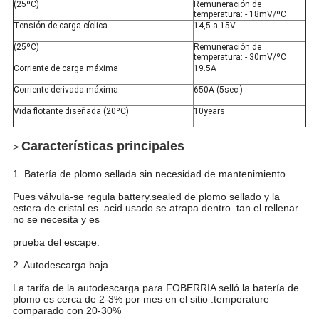
(25ºC)
Remuneración de
temperatura: - 18mV/ºC
Tensión de carga cíclica
14,5 a 15V
(25ºC)
Remuneración de
temperatura: - 30mV/ºC
Corriente de carga máxima
19.5A
Corriente derivada máxima
650A (5sec.)
Vida flotante diseñada (20ºC)
10years
Características principales
>
1. Batería de plomo sellada sin necesidad de mantenimiento
Pues válvula-se regula battery.sealed de plomo sellado y la
estera de cristal es .acid usado se atrapa dentro. tan el rellenar
no se necesita y es
prueba del escape.
2. Autodescarga baja
La tarifa de la autodescarga para FOBERRIA selló la batería de
plomo es cerca de 2-3% por mes en el sitio .temperature
comparado con 20-30%