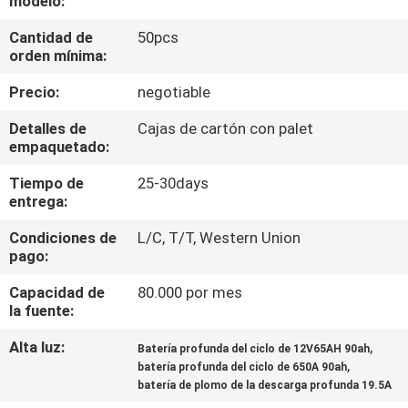
modelo:
LA
Cantidad de
50pcs
FÁBRICA
orden mínima:
Precio:
negotiable
CONTROL
DE
Detalles de
Cajas de cartón con palet
empaquetado:
CALIDAD
Tiempo de
25-30days
entrega:
ÉNTRENOS
Condiciones de
L/C, T/T, Western Union
EN
pago:
CONTACTO
Capacidad de
80.000 por mes
CON
la fuente:
Alta luz:
,
Batería profunda del ciclo de 12V65AH 90ah
,
NOTICIAS
batería profunda del ciclo de 650A 90ah
batería de plomo de la descarga profunda 19.5A