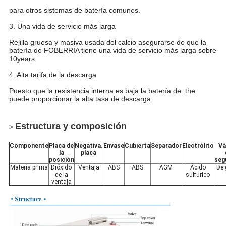
para otros sistemas de batería comunes.
3. Una vida de servicio más larga
Rejilla gruesa y masiva usada del calcio asegurarse de que la
batería de FOBERRIA tiene una vida de servicio más larga sobre
10years.
4. Alta tarifa de la descarga
Puesto que la resistencia interna es baja la batería de .the
puede proporcionar la alta tasa de descarga.
Deja un mensaje
¡Te llamaremos pronto!
Estructura y composición
>
Componente
Placa de
Negativa.
Envase
Cubierta
Separador
Electrólito
Vá
la
placa
posición
seg
Materia prima
Dióxido
Ventaja
ABS
ABS
AGM
Ácido
De
de la
sulfúrico
ventaja