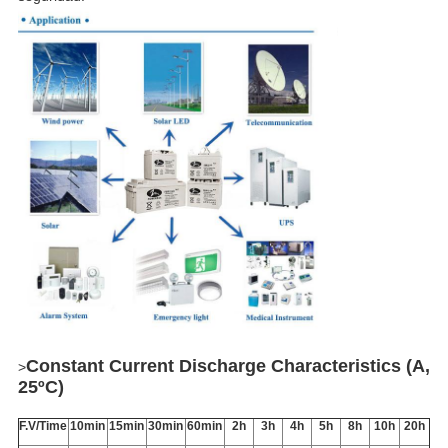
Constant Current Discharge Characteristics (A,
>
25ºC)
F.V/Time
10min
15min
30min
60min
2h
3h
4h
5h
8h
10h
20h