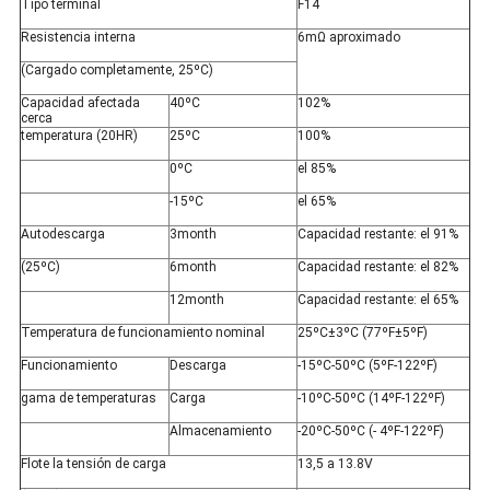
Tipo terminal
F14
Resistencia interna
6mΩ aproximado
(Cargado completamente, 25ºC)
Capacidad afectada
40ºC
102%
cerca
temperatura (20HR)
25ºC
100%
0ºC
el 85%
-15ºC
el 65%
Autodescarga
3month
Capacidad restante: el 91%
(25ºC)
6month
Capacidad restante: el 82%
12month
Capacidad restante: el 65%
Temperatura de funcionamiento nominal
25ºC±3ºC (77ºF±5ºF)
Funcionamiento
Descarga
-15ºC-50ºC (5ºF-122ºF)
gama de temperaturas
Carga
-10ºC-50ºC (14ºF-122ºF)
Almacenamiento
-20ºC-50ºC (- 4ºF-122ºF)
Flote la tensión de carga
13,5 a 13.8V