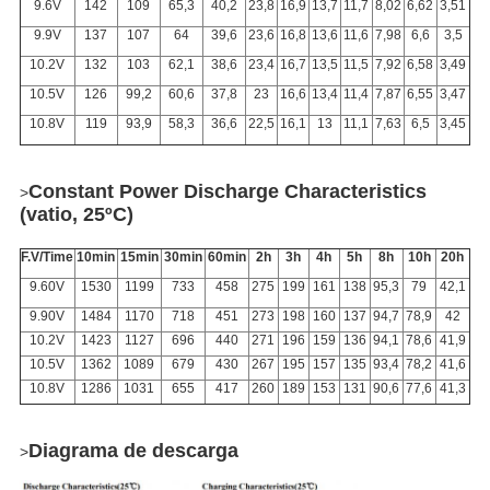
9.6V
142
109
65,3
40,2
23,8
16,9
13,7
11,7
8,02
6,62
3,51
9.9V
137
107
64
39,6
23,6
16,8
13,6
11,6
7,98
6,6
3,5
10.2V
132
103
62,1
38,6
23,4
16,7
13,5
11,5
7,92
6,58
3,49
10.5V
126
99,2
60,6
37,8
23
16,6
13,4
11,4
7,87
6,55
3,47
10.8V
119
93,9
58,3
36,6
22,5
16,1
13
11,1
7,63
6,5
3,45
Constant Power Discharge Characteristics
>
(vatio, 25ºC)
F.V/Time
10min
15min
30min
60min
2h
3h
4h
5h
8h
10h
20h
9.60V
1530
1199
733
458
275
199
161
138
95,3
79
42,1
9.90V
1484
1170
718
451
273
198
160
137
94,7
78,9
42
10.2V
1423
1127
696
440
271
196
159
136
94,1
78,6
41,9
10.5V
1362
1089
679
430
267
195
157
135
93,4
78,2
41,6
10.8V
1286
1031
655
417
260
189
153
131
90,6
77,6
41,3
Diagrama de descarga
>