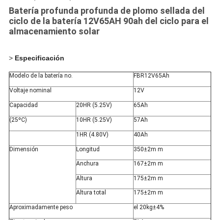
Batería profunda profunda de plomo sellada del
ciclo de la batería 12V65AH 90ah del ciclo para el
almacenamiento solar
>
Especificación
Modelo de la batería no.
FBR12V65Ah
Voltaje nominal
12V
Capacidad
20HR (5.25V)
65Ah
(25ºC)
10HR (5.25V)
57Ah
1HR (4.80V)
40Ah
Dimensión
Longitud
350±2m m
Anchura
167±2m m
Altura
175±2m m
Altura total
175±2m m
Aproximadamente peso
el 20kg±4%