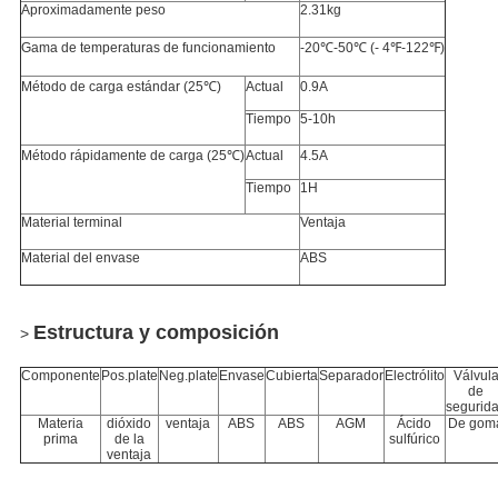
Aproximadamente peso
2.31kg
Gama de temperaturas de funcionamiento
-20℃-50℃ (- 4℉-122℉)
Método de carga estándar (25℃)
Actual
0.9A
Tiempo
5-10h
Método rápidamente de carga (25℃)
Actual
4.5A
Tiempo
1H
Material terminal
Ventaja
Material del envase
ABS
Estructura y composición
>
Componente
Pos.plate
Neg.plate
Envase
Cubierta
Separador
Electrólito
Válvul
de
segurid
Materia
dióxido
ventaja
ABS
ABS
AGM
Ácido
De gom
prima
de la
sulfúrico
ventaja