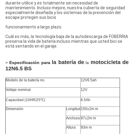
durante utilice y es totalmente sin necesidad de
mantenimiento. Incluso mejore, nuestra cubierta de seguridad
especialmente diseñada y los sistemas de la prevención del
escape protegen sus bicis
funcionamiento a largo plazo.
Cuál es más, la tecnología baja de la autodescarga de FOBERRIA
preserva la vida de batería incluso mientras que usted bici se
está sentando en el garaje.
la batería de
motocicleta de
>
Especificación para
la
12N6.5 BS
Modelo de la batería no.
12V6.5ah
Voltaje nominal
12V
Capacidad (10HR/25℃)
6.5Ah
Dimensión
Longitud
150±2m m
Anchura
87±2m m
Altura
93m m