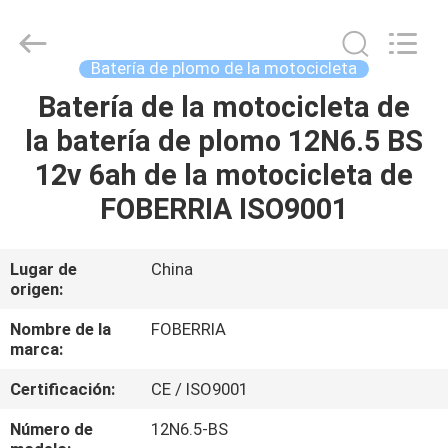
motocicleta
del
gel
12V3Ah
Proveedor.
Batería de plomo de la motocicleta
Copyright
©
2021
Batería de la motocicleta de
HOGAR
-
2024
la batería de plomo 12N6.5 BS
acid-
battery.com.
All
PRODUCTOS
12v 6ah de la motocicleta de
Rights
Reserved.
Developed
FOBERRIA ISO9001
by
ECER
VÍDEOS
Lugar de
China
origen:
SOBRE
NOSOTROS
Nombre de la
FOBERRIA
marca:
VIAJE
Certificación:
CE / ISO9001
DE
Número de
12N6.5-BS