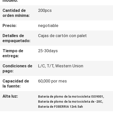
modelo:
LA
Cantidad de
200pcs
FÁBRICA
orden mínima:
Precio:
negotiable
CONTROL
DE
Detalles de
Cajas de cartón con palet
empaquetado:
CALIDAD
Tiempo de
25-30days
entrega:
ÉNTRENOS
Condiciones de
L/C, T/T, Western Union
EN
pago:
CONTACTO
Capacidad de
60,000 por mes
CON
la fuente:
Alta luz:
,
Batería de plomo de la motocicleta ISO9001
,
NOTICIAS
Batería de plomo de la motocicleta de -20C
Batería de FOBERRIA 12v6.5ah