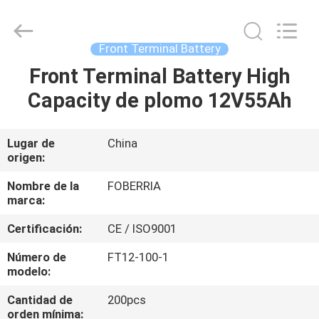
Battery
Proveedor.
Copyright
©
2021
Front Terminal Battery
-
2025
acid-
Front Terminal Battery High
HOGAR
battery.com.
All
Capacity de plomo 12V55Ah
Rights
Reserved.
Developed
PRODUCTOS
by
ECER
Lugar de
China
origen:
VÍDEOS
Nombre de la
FOBERRIA
marca:
SOBRE
Certificación:
CE / ISO9001
NOSOTROS
Número de
FT12-100-1
modelo:
VIAJE
Cantidad de
200pcs
DE
orden mínima: