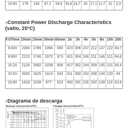
10.8V
178
140
87,1
54,6
34,6
24,7
20
17,1
11,7
10
5,3
Constant Power Discharge Characteristics
>
(vatio, 25ºC)
F.V/Time
10min
15min
30min
60min
2h
3h
4h
5h
8h
10h
20h
9.60V
2284
1789
1094
683
423
306
247
212
147
122
64,7
9.90V
2215
1746
1072
673
421
304
246
211
146
121
64,6
10.2V
2124
1682
1039
656
417
302
244
209
145
121
64,4
10.5V
2033
1625
1014
642
411
300
242
208
144
120
64
10.8V
1918
1539
977
623
400
291
235
202
139
119
63,6
Diagrama de descarga
>