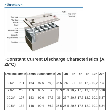
Constant Current Discharge Characteristics (A,
>
25ºC)
F.V/Time
10min
15min
30min
60min
2h
3h
4h
5h
8h
10h
20h
9.6V
211
163
97,5
59,9
36,5
26
21
18
12,3
10,2
5,4
9.9V
205
159
95,5
59
36,3
25,9
20,9
17,8
12,3
10,2
5,38
10.2V
197
153
92,6
57,5
36
25,7
20,7
17,7
12,2
10,1
5,37
10.5V
188
148
90,4
56,3
35,5
25,5
20,6
17,6
12,1
10,1
5,34