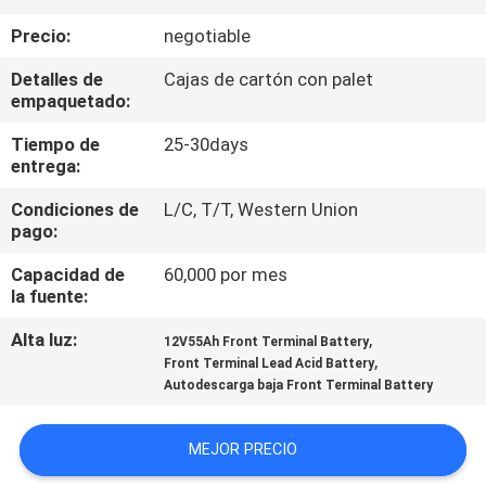
LA
Precio:
negotiable
FÁBRICA
Detalles de
Cajas de cartón con palet
empaquetado:
CONTROL
Tiempo de
25-30days
DE
entrega:
CALIDAD
Condiciones de
L/C, T/T, Western Union
pago:
ÉNTRENOS
Capacidad de
60,000 por mes
EN
la fuente:
CONTACTO
Alta luz:
,
12V55Ah Front Terminal Battery
,
Front Terminal Lead Acid Battery
CON
Autodescarga baja Front Terminal Battery
NOTICIAS
MEJOR PRECIO