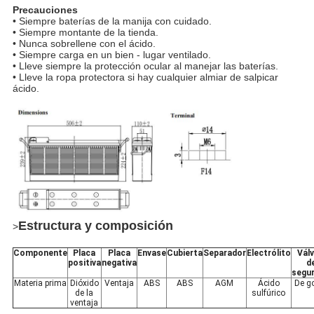
Precauciones
• Siempre baterías de la manija con cuidado.
• Siempre montante de la tienda.
• Nunca sobrellene con el ácido.
• Siempre carga en un bien - lugar ventilado.
• Lleve siempre la protección ocular al manejar las baterías.
• Lleve la ropa protectora si hay cualquier almiar de salpicar
ácido.
Estructura y composición
>
Componente
Placa
Placa
Envase
Cubierta
Separador
Electrólito
Válv
positiva
negativa
d
segur
Materia prima
Dióxido
Ventaja
ABS
ABS
AGM
Ácido
De g
de la
sulfúrico
ventaja